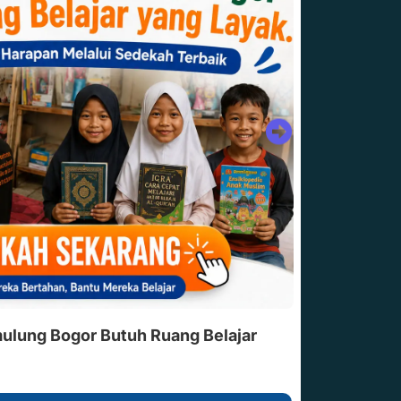
lung Bogor Butuh Ruang Belajar
Bantu Pa
Halal Sa