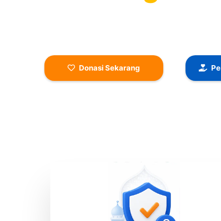
Setiap senyum yang terukir adalah buah dari kepe
relawan, dan mitra yang memilih untuk berbagi.
Ulurtangan.com, mari terus menghadirkan harap
mereka yang membutuhkan.
Donasi Sekarang
Pe