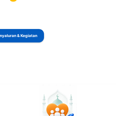
dulian para donatur,
 Bersama
an dan manfaat bagi
nyaluran & Kegiatan